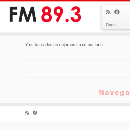
Radio
Saltar
Y no te olvides en dejarnos un comentario
al
contenido
Navega