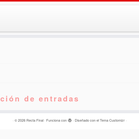
ción de entradas
·
© 2026
Recta Final
·
Funciona con
·
Diseñado con el
Tema Customizr
·